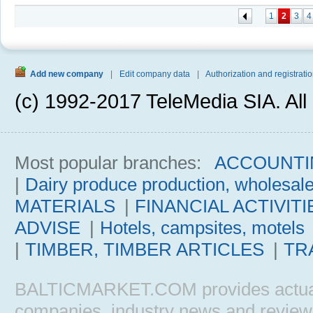
1
2
3
4
Add new company
|
Edit company data
|
Authorization and registratio
(c) 1992-2017 TeleMedia SIA. All 
Most popular branches:
ACCOUNTI
|
Dairy produce production, wholesal
MATERIALS
|
FINANCIAL ACTIVITI
ADVISE
|
Hotels, campsites, motels
|
TIMBER, TIMBER ARTICLES
|
TR
BALTICMARKET.COM provides actual b
companies, industry news and reviews, 