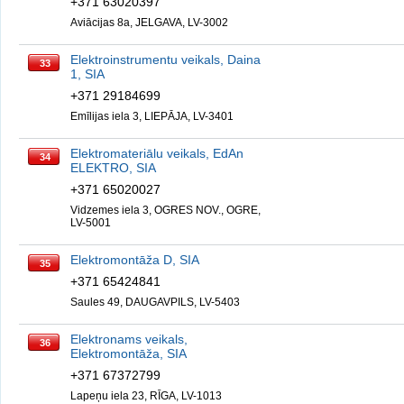
+371 63020397
Aviācijas 8a, JELGAVA, LV-3002
Elektroinstrumentu veikals, Daina
33
1, SIA
+371 29184699
Emīlijas iela 3, LIEPĀJA, LV-3401
Elektromateriālu veikals, EdAn
34
ELEKTRO, SIA
+371 65020027
Vidzemes iela 3, OGRES NOV., OGRE,
LV-5001
Elektromontāža D, SIA
35
+371 65424841
Saules 49, DAUGAVPILS, LV-5403
Elektronams veikals,
36
Elektromontāža, SIA
+371 67372799
Lapeņu iela 23, RĪGA, LV-1013