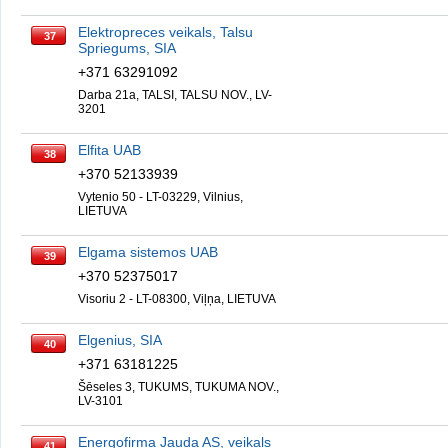
Elektropreces veikals, Talsu
37
Spriegums, SIA
+371 63291092
Darba 21a, TALSI, TALSU NOV., LV-
3201
Elfita UAB
38
+370 52133939
Vytenio 50 - LT-03229, Vilnius,
LIETUVA
Elgama sistemos UAB
39
+370 52375017
Visoriu 2 - LT-08300, Viļņa, LIETUVA
Elgenius, SIA
40
+371 63181225
Šēseles 3, TUKUMS, TUKUMA NOV.,
LV-3101
Energofirma Jauda AS, veikals
41