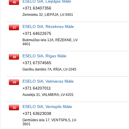
ESELO SIA, Liepājas filiāle
46
+371 63407356
Zemnieku 32, LIEPĀJA, LV-3401
ESELO SIA, Rēzeknes filiāle
47
+371 64622675
Bukmuižas iela 12A, RĒZEKNE, LV-
4601
ESELO SIA, Rīgas filiāle
48
+371 67374565
Ganību dambis 7A, RĪGA, LV-1045
ESELO SIA, Valmieras filiāle
49
+371 64207011
Ausekļa 31, VALMIERA, LV-4201
ESELO SIA, Ventspils filiāle
50
+371 63623038
Ģertrūdes iela 17, VENTSPILS, LV-
3601