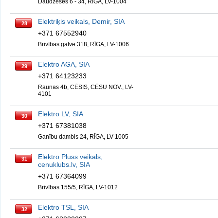
Daudzeses 6 - 34, RĪGA, LV-1004
Elektriķis veikals, Demir, SIA
28
+371 67552940
Brīvības gatve 318, RĪGA, LV-1006
Elektro AGA, SIA
29
+371 64123233
Raunas 4b, CĒSIS, CĒSU NOV., LV-
4101
Elektro LV, SIA
30
+371 67381038
Ganību dambis 24, RĪGA, LV-1005
Elektro Pluss veikals,
31
cenuklubs.lv, SIA
+371 67364099
Brīvības 155/5, RĪGA, LV-1012
Elektro TSL, SIA
32