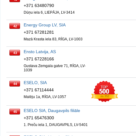
+371 63480790
Dūņu iela 6, LIEPĀJA, LV-3414
Energy Group LV, SIA
42
+371 67281281
Mazā Krasta iela 83, RĪGA, LV-1003
Ensto Latvija, AS
43
+371 67228166
Gustava Zemgala gatve 71, RĪGA, LV-
1039
ESELO, SIA
44
+371 67114444
Malēju 1a, RĪGA, LV-1057
no.352
ESELO SIA, Daugavpils filiāle
45
+371 65476300
1. Preču iela 1, DAUGAVPILS, LV-5401