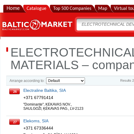
Home
Catalogue
Top 500 Companies
Map
Virtual to
ELECTROTECHNICAL
MATERIALS – companie
Arrange according to:
Results 
Electraline Baltika, SIA
26
+371 67791414
"Dominante", ĶEKAVAS NOV.,
SAULGOŽI, ĶEKAVAS PAG., LV-2123
Elekoms, SIA
27
+371 67336444