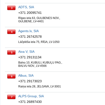
ADTS, SIA
3
+371 20095741
Rīgas iela 63, GULBENES NOV.,
GULBENE, LV-4401
Agents.lv, SIA
4
+371 26742578
Lāčplēša iela 75, RĪGA, LV-1050
Aiva V, SIA
5
+371 29131134
Balvu 10, KUBULI, KUBUĻU PAG.,
BALVU NOV., LV-4566
Albus, SIA
6
+371 29173023
Raiņa iela 28, JELGAVA, LV-3001
ALPS Group, SIA
7
+371 26897430