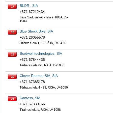
BLOR , SIA
17
+371 67212434
Firsa Sadovņikova iela 9, RĪGA, LV-
1003
Blue Shock Bike, SIA
18
+371 26055578
Dzērves iela 1, LIEPĀJA, LV-3411
Bradwell technologies, SIA
19
+371 67844435
Tērbatas iela 6/8, RĪGA, LV-1050
Clever Reactor SIA, SIA
20
+371 67385178
Tērbatas iela 4 - 23, RĪGA, LV-1050
Danfoss, SIA
21
+371 67339166
Tīraines iela 1, RĪGA, LV-1058