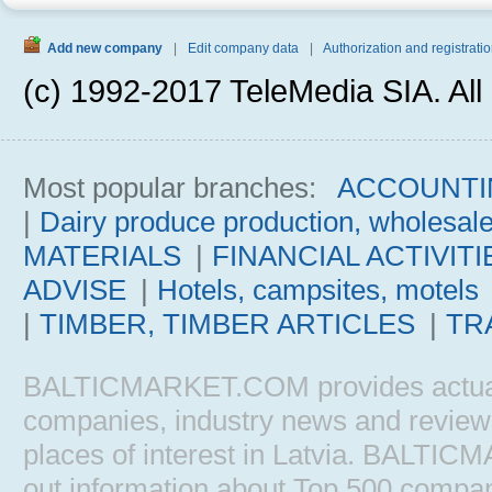
Add new company
|
Edit company data
|
Authorization and registratio
(c) 1992-2017 TeleMedia SIA. All 
Most popular branches:
ACCOUNTI
|
Dairy produce production, wholesal
MATERIALS
|
FINANCIAL ACTIVITI
ADVISE
|
Hotels, campsites, motels
|
TIMBER, TIMBER ARTICLES
|
TR
BALTICMARKET.COM provides actual b
companies, industry news and reviews, 
places of interest in Latvia. BALTIC
out information about Top 500 comp