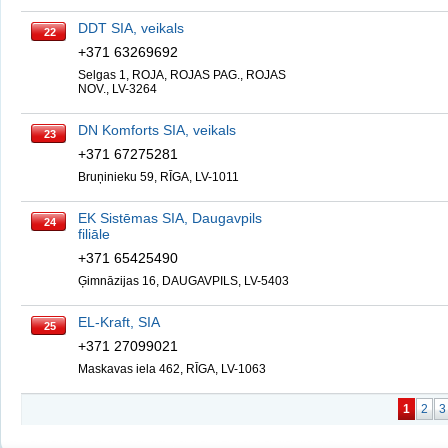
DDT SIA, veikals
22
+371 63269692
Selgas 1, ROJA, ROJAS PAG., ROJAS
NOV., LV-3264
DN Komforts SIA, veikals
23
+371 67275281
Bruņinieku 59, RĪGA, LV-1011
EK Sistēmas SIA, Daugavpils
24
filiāle
+371 65425490
Ģimnāzijas 16, DAUGAVPILS, LV-5403
EL-Kraft, SIA
25
+371 27099021
Maskavas iela 462, RĪGA, LV-1063
1
2
3