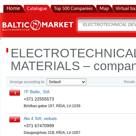
Home
Catalogue
Top 500 Companies
Map
Virtual to
ELECTROTECHNICAL
MATERIALS – companie
Arrange according to:
Results
7F Baltic, SIA
1
+371 22555573
Brīvības gatve 197, RĪGA, LV-1039
Abi 4 SIA, veikals
2
+371 67470999
Daugavgrīvas 31B, RĪGA, LV-1007