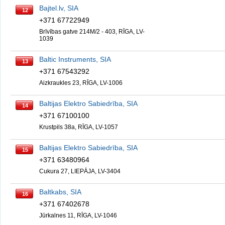
Bajtel.lv, SIA
12
+371 67722949
Brīvības gatve 214M/2 - 403, RĪGA, LV-
1039
Baltic Instruments, SIA
13
+371 67543292
Aizkraukles 23, RĪGA, LV-1006
Baltijas Elektro Sabiedrība, SIA
14
+371 67100100
Krustpils 38a, RĪGA, LV-1057
Baltijas Elektro Sabiedrība, SIA
15
+371 63480964
Cukura 27, LIEPĀJA, LV-3404
Baltkabs, SIA
16
+371 67402678
Jūrkalnes 11, RĪGA, LV-1046