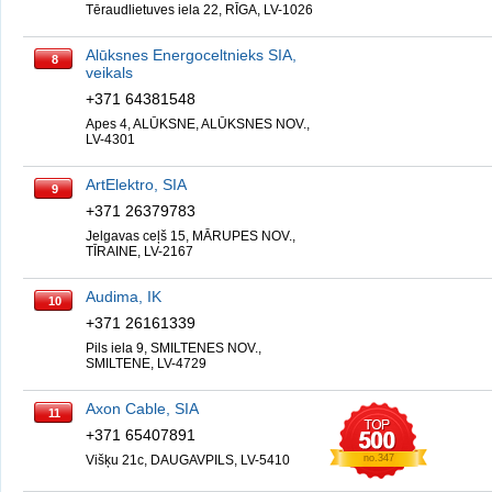
Tēraudlietuves iela 22, RĪGA, LV-1026
Alūksnes Energoceltnieks SIA,
8
veikals
+371 64381548
Apes 4, ALŪKSNE, ALŪKSNES NOV.,
LV-4301
ArtElektro, SIA
9
+371 26379783
Jelgavas ceļš 15, MĀRUPES NOV.,
TĪRAINE, LV-2167
Audima, IK
10
+371 26161339
Pils iela 9, SMILTENES NOV.,
SMILTENE, LV-4729
Axon Cable, SIA
11
+371 65407891
Višķu 21c, DAUGAVPILS, LV-5410
no.347